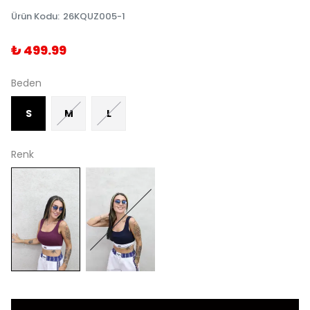
Ürün Kodu
:
26KQUZ005-1
₺ 499.99
Beden
S
M
L
Renk