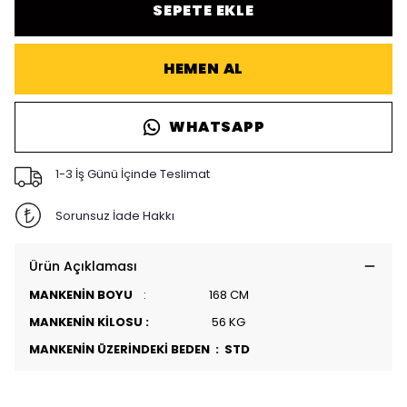
SEPETE EKLE
HEMEN AL
WHATSAPP
1-3 İş Günü İçinde Teslimat
Sorunsuz İade Hakkı
Ürün Açıklaması
MANKENİN BOYU
: 168 CM
MANKENİN KİLOSU :
56 KG
MANKENİN ÜZERİNDEKİ BEDEN : STD