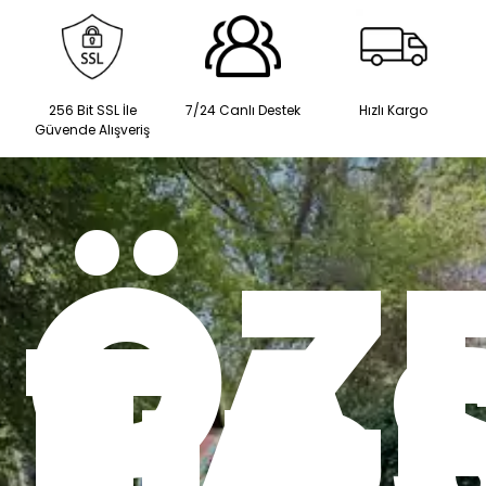
256 Bit SSL İle
7/24 Canlı Destek
Hızlı Kargo
Güvende Alışveriş
ÖZ
TA