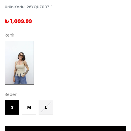
Ürün Kodu
:
26YQUZ037-1
₺ 1,099.99
Renk
Beden
S
M
L