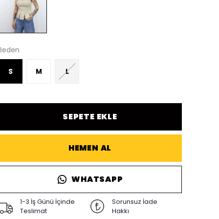
Beden
S
M
L
SEPETE EKLE
HEMEN AL
WHATSAPP
1-3 İş Günü İçinde
Sorunsuz İade
Teslimat
Hakkı