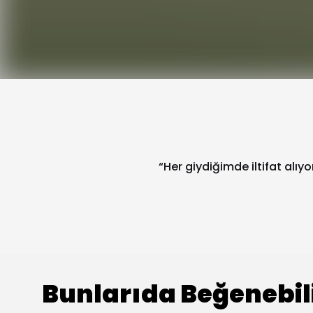
“Her giydiğimde iltifat alıy
Bunlarıda Beğenebil