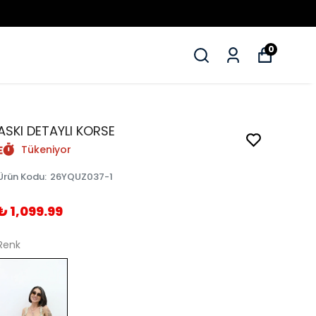
0
ASKI DETAYLI KORSE
Tükeniyor
Ürün Kodu
:
26YQUZ037-1
₺ 1,099.99
Renk