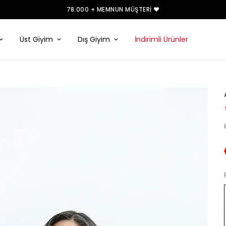
78.000 + MEMNUN MÜŞTERI ❤️
Üst Giyim
Dış Giyim
İndirimli Ürünler