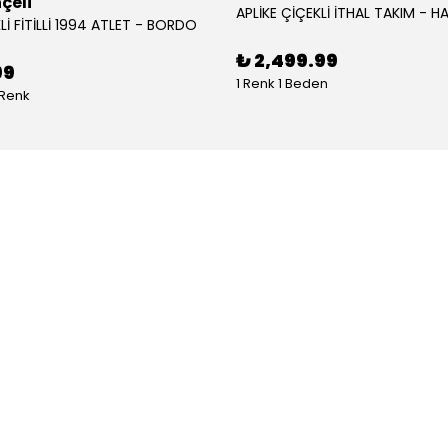
çeli
APLİKE ÇİÇEKLİ İTHAL TAKIM - HA
Lİ FİTİLLİ 1994 ATLET - BORDO
₺ 2,499.99
99
1 Renk 1 Beden
 Renk