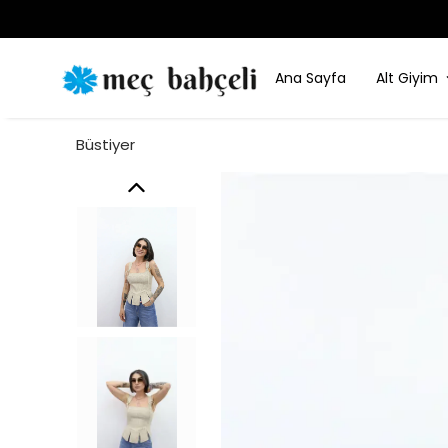
Ana Sayfa
Alt Giyim
Büstiyer