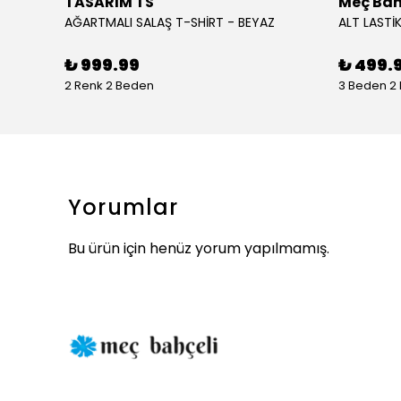
TASARIM TS
Meç Bah
AĞARTMALI SALAŞ T-SHİRT - BEYAZ
ALT LASTİK
₺ 999.99
₺ 499.
2 Renk 2 Beden
3 Beden 2
Yorumlar
Bu ürün için henüz yorum yapılmamış.