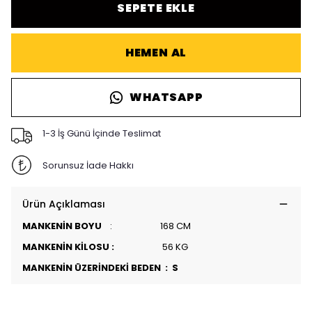
SEPETE EKLE
HEMEN AL
WHATSAPP
1-3 İş Günü İçinde Teslimat
Sorunsuz İade Hakkı
Ürün Açıklaması
MANKENİN BOYU
: 168 CM
MANKENİN KİLOSU :
56 KG
MANKENİN ÜZERİNDEKİ BEDEN : S