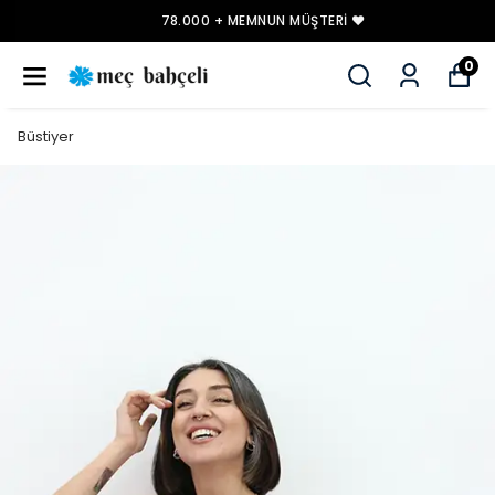
78.000 + MEMNUN MÜŞTERI ❤️
0
Büstiyer