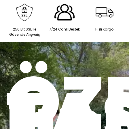
256 Bit SSL İle
7/24 Canlı Destek
Hızlı Kargo
Güvende Alışveriş
ÖZ
TA