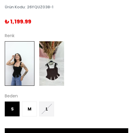
Ürün Kodu
:
26YQUZ038-1
₺ 1,199.99
Renk
Beden
S
M
L