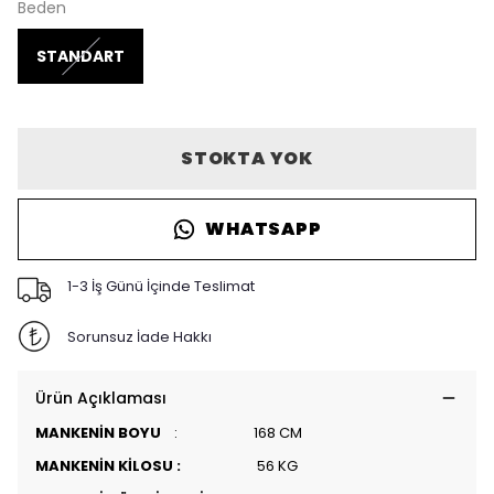
Beden
STANDART
STOKTA YOK
WHATSAPP
1-3 İş Günü İçinde Teslimat
Sorunsuz İade Hakkı
Ürün Açıklaması
MANKENİN BOYU
: 168 CM
MANKENİN KİLOSU :
56 KG