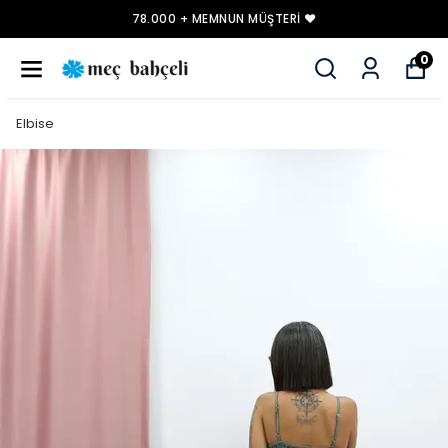
78.000 + MEMNUN MÜŞTERI ❤️
0
Elbise