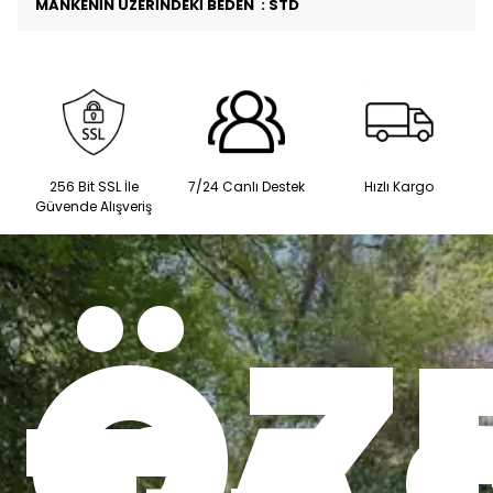
MANKENİN ÜZERİNDEKİ BEDEN : STD
256 Bit SSL İle
7/24 Canlı Destek
Hızlı Kargo
Güvende Alışveriş
ÖZ