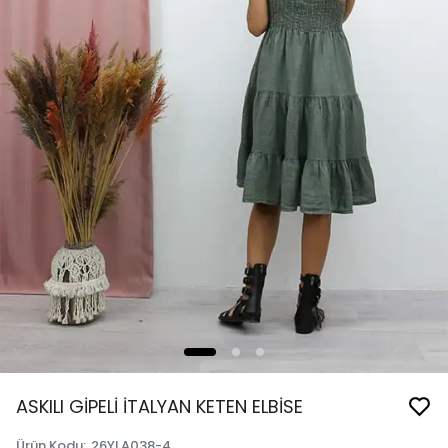
ASKILI GİPELİ İTALYAN KETEN ELBİSE
Ürün Kodu
:
26YLA038-4