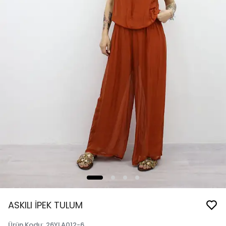
ASKILI İPEK TULUM
Ürün Kodu
:
26YLA012-6