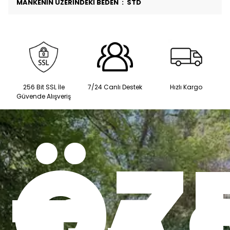
MANKENİN ÜZERİNDEKİ BEDEN : STD
256 Bit SSL İle
7/24 Canlı Destek
Hızlı Kargo
Güvende Alışveriş
ÖZ