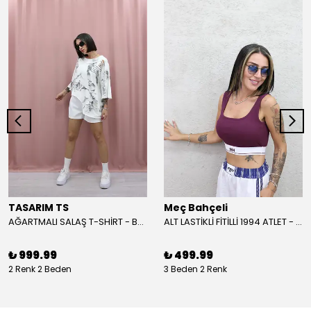
TASARIM TS
Meç Bahçeli
AĞARTMALI SALAŞ T-SHİRT - BEYAZ
ALT LASTİKLİ FİTİLLİ 1994 ATLET - BORDO
₺ 999.99
₺ 499.99
2 Renk 2 Beden
3 Beden 2 Renk