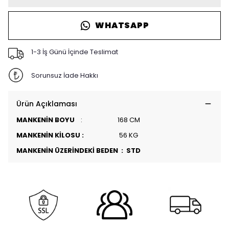
WHATSAPP
1-3 İş Günü İçinde Teslimat
Sorunsuz İade Hakkı
Ürün Açıklaması
MANKENİN BOYU
: 168 CM
MANKENİN KİLOSU :
56 KG
MANKENİN ÜZERİNDEKİ BEDEN : STD