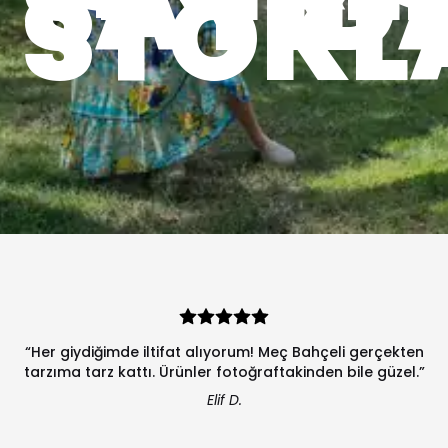
SAYID
STOKL
“Her giydiğimde iltifat alıyorum! Meç Bahçeli gerçekten
tarzıma tarz kattı. Ürünler fotoğraftakinden bile güzel.”
Elif D.