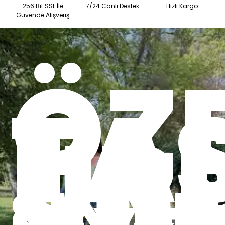
256 Bit SSL İle
7/24 Canlı Destek
Hızlı Kargo
Güvende Alışveriş
ÖZ
TA
ÜR
SINIRLI