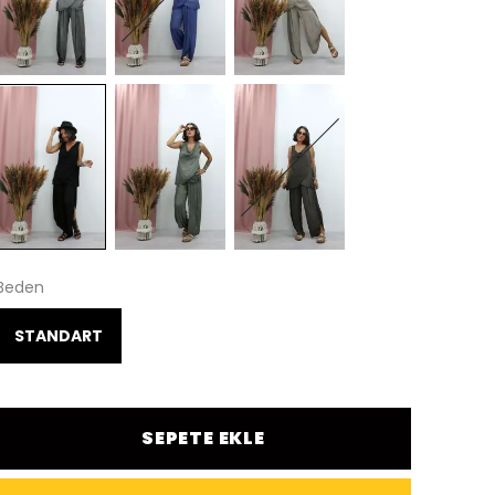
Beden
STANDART
SEPETE EKLE