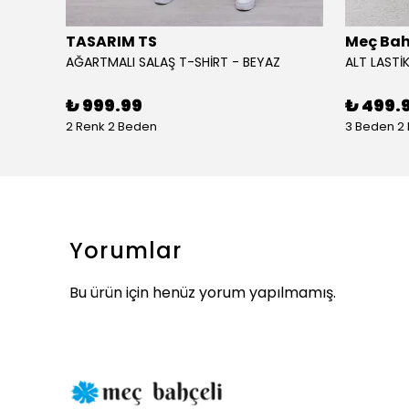
TASARIM TS
Meç Bah
AĞARTMALI SALAŞ T-SHİRT - BEYAZ
ALT LASTİK
₺ 999.99
₺ 499.
2 Renk 2 Beden
3 Beden 2
Yorumlar
Bu ürün için henüz yorum yapılmamış.