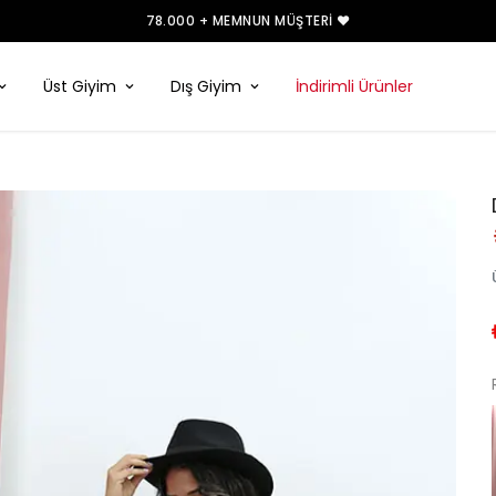
78.000 + MEMNUN MÜŞTERI ❤️
Üst Giyim
Dış Giyim
İndirimli Ürünler