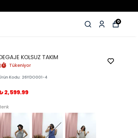
0
DEGAJE KOLSUZ TAKIM
Tükeniyor
Ürün Kodu
:
26YDO001-4
₺ 2,599.99
Renk