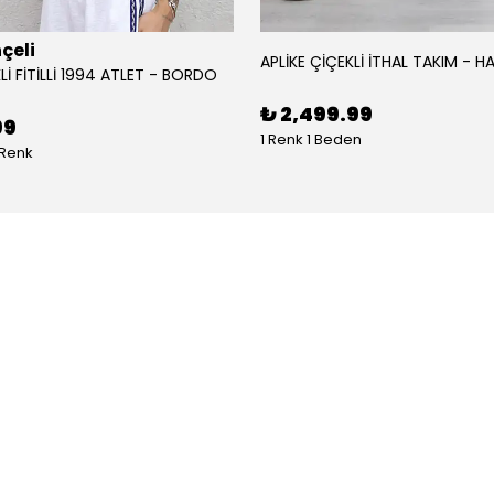
çeli
APLİKE ÇİÇEKLİ İTHAL TAKIM - HA
Lİ FİTİLLİ 1994 ATLET - BORDO
₺ 2,499.99
99
1 Renk 1 Beden
 Renk