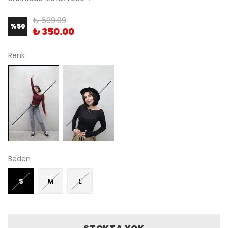
₺ 699.99
%
50
₺ 350.00
Renk
Beden
S
M
L