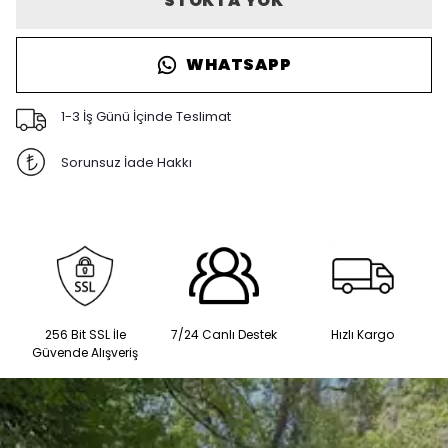
STOKTA YOK
WHATSAPP
1-3 İş Günü İçinde Teslimat
Sorunsuz İade Hakkı
256 Bit SSL İle
7/24 Canlı Destek
Hızlı Kargo
Güvende Alışveriş