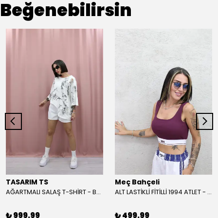
Beğenebilirsin
TASARIM TS
Meç Bahçeli
AĞARTMALI SALAŞ T-SHİRT - BEYAZ
ALT LASTİKLİ FİTİLLİ 1994 ATLET - BORDO
₺ 999.99
₺ 499.99