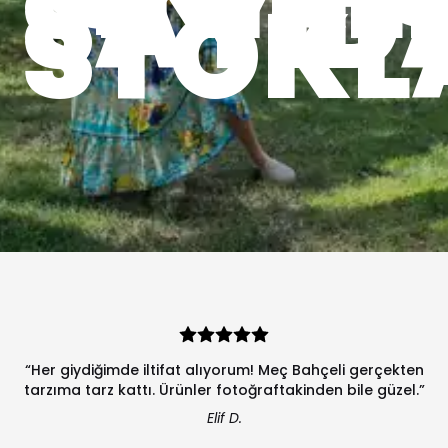
SAYID
STOKL
“Her giydiğimde iltifat alıyorum! Meç Bahçeli gerçekten
tarzıma tarz kattı. Ürünler fotoğraftakinden bile güzel.”
Elif D.