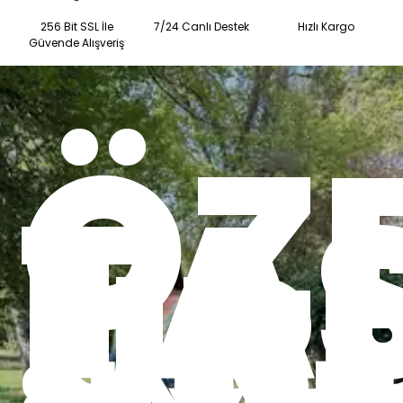
256 Bit SSL İle
7/24 Canlı Destek
Hızlı Kargo
Güvende Alışveriş
ÖZ
TA
ÜR
SINIRLI