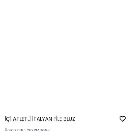
İÇİ ATLETLİ İTALYAN FİLE BLUZ
Ürün Kodu
:
26YPM006-1