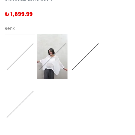
₺ 1,699.99
Renk