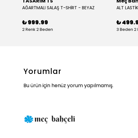
TASARIM TS
Meç Bah
AĞARTMALI SALAŞ T-SHİRT - BEYAZ
ALT LASTİK
₺ 999.99
₺ 499.
2 Renk 2 Beden
3 Beden 2
Yorumlar
Bu ürün için henüz yorum yapılmamış.