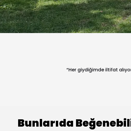
“Her giydiğimde iltifat alıy
Bunlarıda Beğenebil