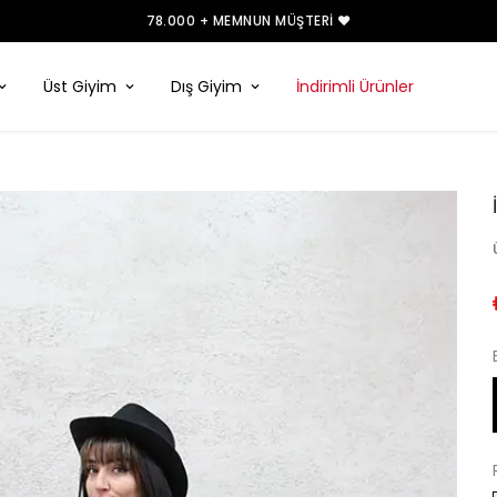
78.000 + MEMNUN MÜŞTERI ❤️
Üst Giyim
Dış Giyim
İndirimli Ürünler