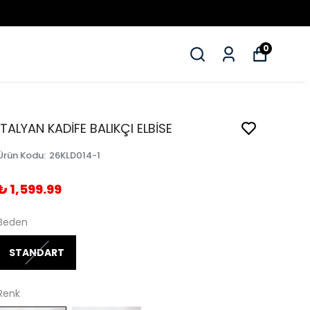
0
İTALYAN KADİFE BALIKÇI ELBİSE
Ürün Kodu
:
26KLD014-1
₺ 1,599.99
Beden
STANDART
Renk