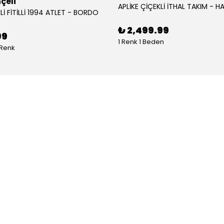
çeli
APLİKE ÇİÇEKLİ İTHAL TAKIM - HA
Lİ FİTİLLİ 1994 ATLET - BORDO
₺ 2,499.99
99
1 Renk 1 Beden
 Renk