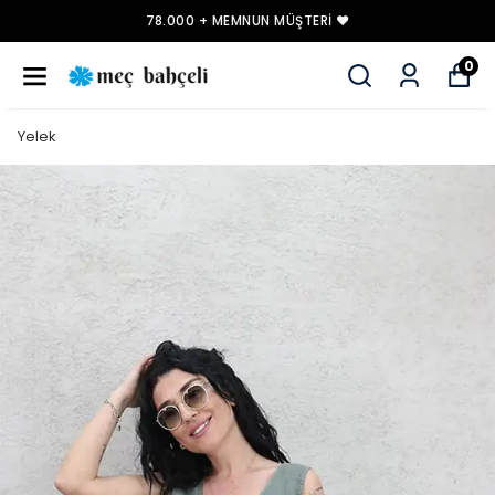
78.000 + MEMNUN MÜŞTERI ❤️
0
Yelek