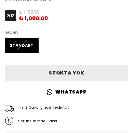
₺ 1,199.99
%
17
₺ 1,000.00
Beden
STANDART
STOKTA YOK
WHATSAPP
1-3 İş Günü İçinde Teslimat
Sorunsuz İade Hakkı