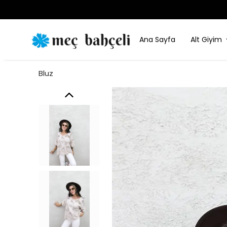
Ana Sayfa
Alt Giyim
Bluz