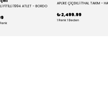
çeli
APLİKE ÇİÇEKLİ İTHAL TAKIM - HA
Lİ FİTİLLİ 1994 ATLET - BORDO
₺ 2,499.99
99
1 Renk 1 Beden
 Renk