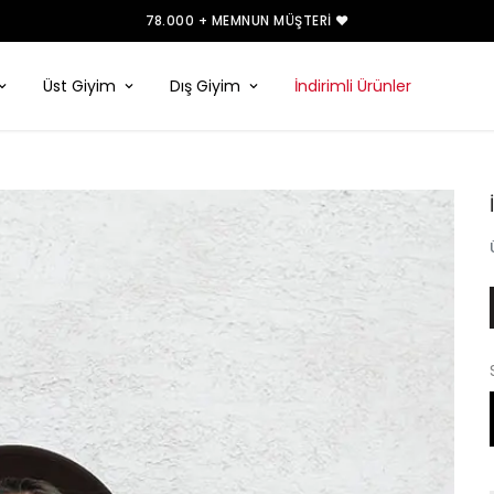
78.000 + MEMNUN MÜŞTERI ❤️
Üst Giyim
Dış Giyim
İndirimli Ürünler