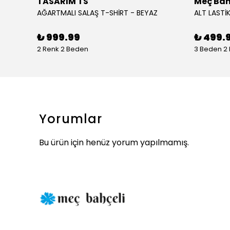
TASARIM TS
Meç Bah
AĞARTMALI SALAŞ T-SHİRT - BEYAZ
ALT LASTİK
₺ 999.99
₺ 499.
2 Renk 2 Beden
3 Beden 2
Yorumlar
Bu ürün için henüz yorum yapılmamış.