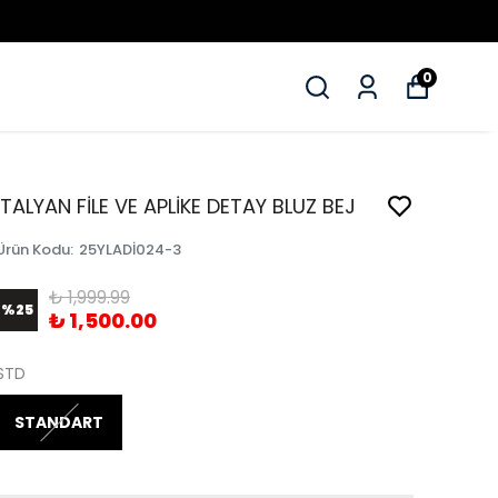
0
İTALYAN FİLE VE APLİKE DETAY BLUZ BEJ
Ürün Kodu
:
25YLADİ024-3
₺ 1,999.99
%
25
₺ 1,500.00
STD
STANDART