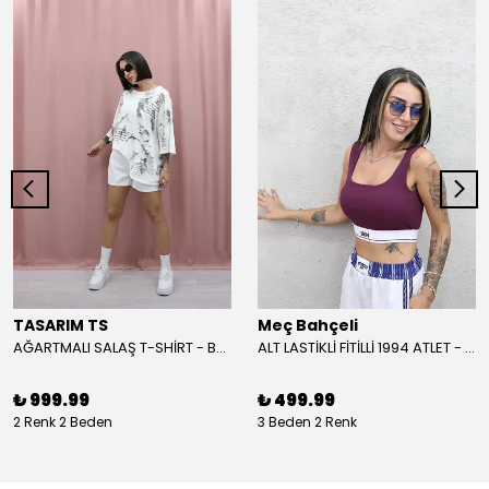
TASARIM TS
Meç Bahçeli
AĞARTMALI SALAŞ T-SHİRT - BEYAZ
ALT LASTİKLİ FİTİLLİ 1994 ATLET - BORDO
₺ 999.99
₺ 499.99
2 Renk 2 Beden
3 Beden 2 Renk