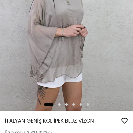
İTALYAN GENİŞ KOL İPEK BLUZ VİZON
Ürün Kodu
:
25YLUI023-5