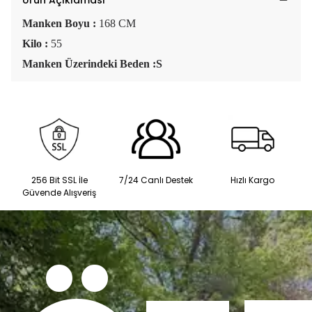
Ürün Açıklaması
Manken Boyu :
168 CM
Kilo :
55
Manken Üzerindeki Beden :S
256 Bit SSL İle
7/24 Canlı Destek
Hızlı Kargo
Güvende Alışveriş