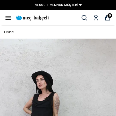
78.000 + MEMNUN MÜŞTERI ❤️
0
Elbise