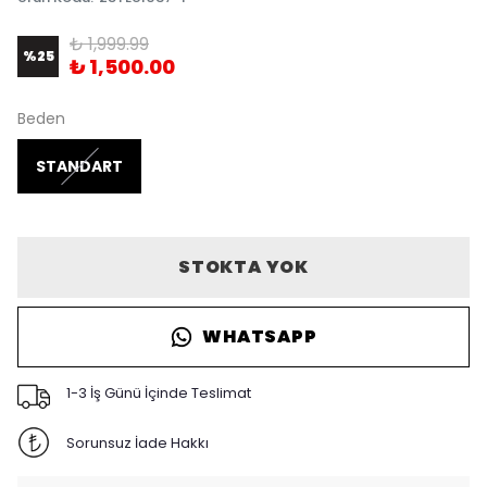
₺ 1,999.99
%
25
₺ 1,500.00
Beden
STANDART
STOKTA YOK
WHATSAPP
1-3 İş Günü İçinde Teslimat
Sorunsuz İade Hakkı