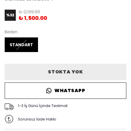
₺ 2,199.99
%
32
₺ 1,500.00
Beden
STANDART
STOKTA YOK
WHATSAPP
1-3 İş Günü İçinde Teslimat
Sorunsuz İade Hakkı