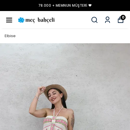
78.000 + MEMNUN MÜŞTERI ❤️
0
Elbise