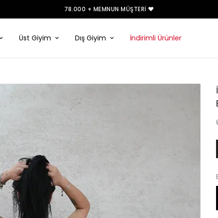
78.000 + MEMNUN MÜŞTERI ❤️
Üst Giyim
Dış Giyim
İndirimli Ürünler