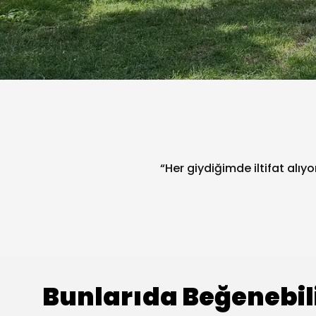
“Her giydiğimde iltifat alıy
Bunlarıda Beğenebil