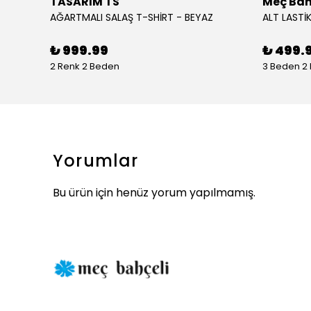
TASARIM TS
Meç Bah
AĞARTMALI SALAŞ T-SHİRT - BEYAZ
ALT LASTİK
₺ 999.99
₺ 499.
2 Renk 2 Beden
3 Beden 2
Yorumlar
Bu ürün için henüz yorum yapılmamış.