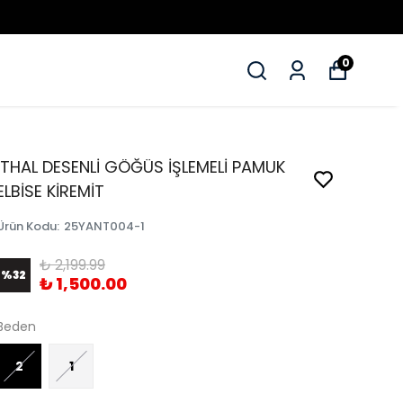
0
İTHAL DESENLİ GÖĞÜS İŞLEMELİ PAMUK
ELBİSE KİREMİT
Ürün Kodu
:
25YANT004-1
₺ 2,199.99
%
32
₺ 1,500.00
Beden
2
1