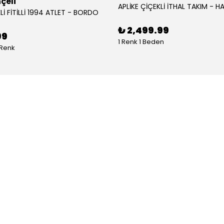
çeli
APLİKE ÇİÇEKLİ İTHAL TAKIM - HA
Lİ FİTİLLİ 1994 ATLET - BORDO
₺ 2,499.99
99
1 Renk 1 Beden
 Renk