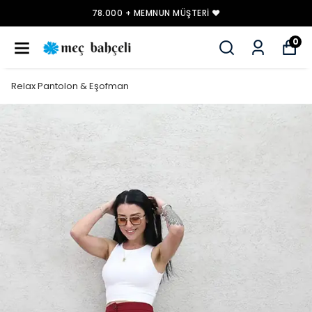
78.000 + MEMNUN MÜŞTERI ❤️
0
Relax Pantolon & Eşofman