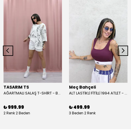
TASARIM TS
Meç Bahçeli
AĞARTMALI SALAŞ T-SHİRT - BEYAZ
ALT LASTİKLİ FİTİLLİ 1994 ATLET - BORDO
₺ 999.99
₺ 499.99
2 Renk 2 Beden
3 Beden 2 Renk