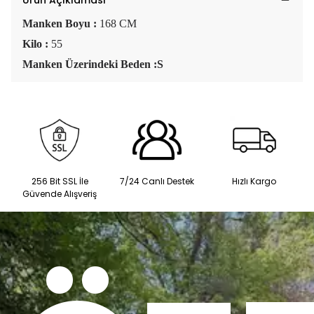
Ürün Açıklaması
Manken Boyu :
168 CM
Kilo :
55
Manken Üzerindeki Beden :S
256 Bit SSL İle
7/24 Canlı Destek
Hızlı Kargo
Güvende Alışveriş