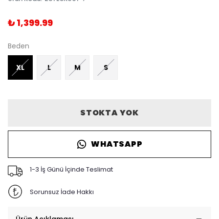
₺ 1,399.99
Beden
XL
L
M
S
STOKTA YOK
WHATSAPP
1-3 İş Günü İçinde Teslimat
Sorunsuz İade Hakkı