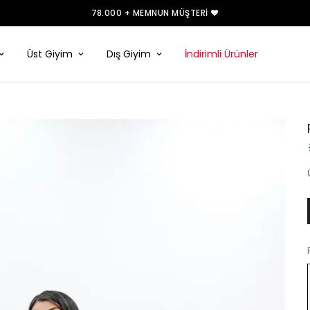
78.000 + MEMNUN MÜŞTERI ❤️
Üst Giyim
Dış Giyim
İndirimli Ürünler