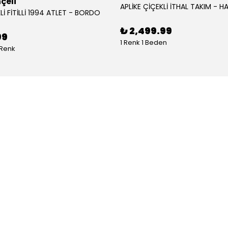
çeli
APLİKE ÇİÇEKLİ İTHAL TAKIM - HA
Lİ FİTİLLİ 1994 ATLET - BORDO
₺ 2,499.99
99
1 Renk 1 Beden
 Renk