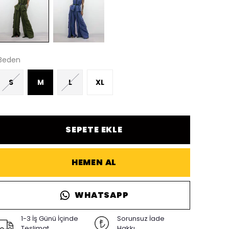
Beden
S
M
L
XL
SEPETE EKLE
HEMEN AL
WHATSAPP
1-3 İş Günü İçinde
Sorunsuz İade
Teslimat
Hakkı