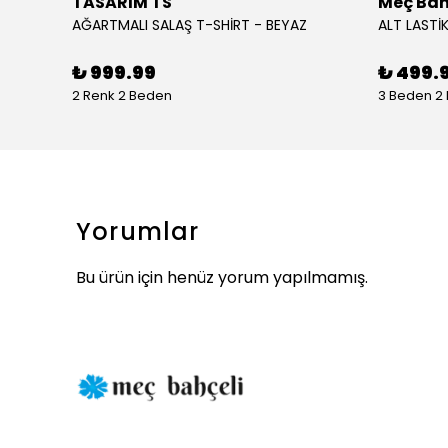
TASARIM TS
Meç Bah
AĞARTMALI SALAŞ T-SHİRT - BEYAZ
ALT LASTİK
₺ 999.99
₺ 499.
2 Renk 2 Beden
3 Beden 2
Yorumlar
Bu ürün için henüz yorum yapılmamış.