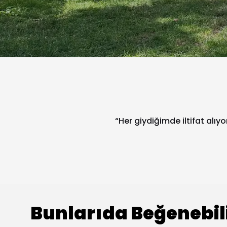
“Her giydiğimde iltifat alıy
Bunlarıda Beğenebil