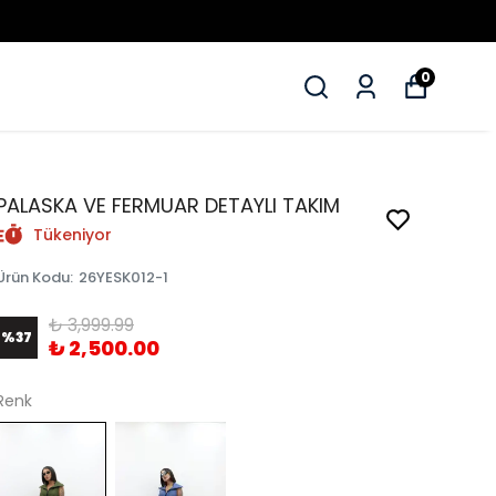
0
PALASKA VE FERMUAR DETAYLI TAKIM
Tükeniyor
Ürün Kodu
:
26YESK012-1
₺ 3,999.99
%
37
₺ 2,500.00
Renk