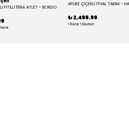
çeli
APLİKE ÇİÇEKLİ İTHAL TAKIM - HA
Lİ FİTİLLİ 1994 ATLET - BORDO
₺ 2,499.99
99
1 Renk 1 Beden
 Renk