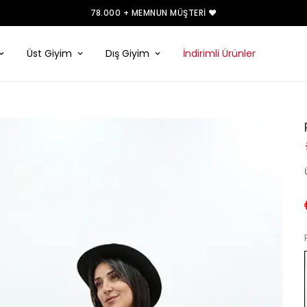
78.000 + MEMNUN MÜŞTERI ❤️
Üst Giyim
Dış Giyim
İndirimli Ürünler