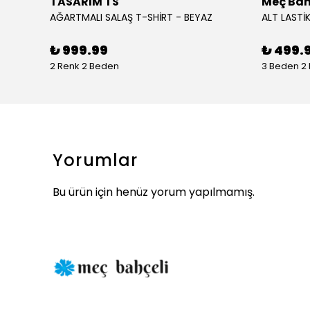
TASARIM TS
Meç Bah
AĞARTMALI SALAŞ T-SHİRT - BEYAZ
ALT LASTİK
₺ 999.99
₺ 499.
2 Renk 2 Beden
3 Beden 2
Yorumlar
Bu ürün için henüz yorum yapılmamış.