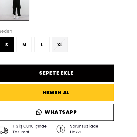
Beden
S
M
L
XL
SEPETE EKLE
HEMEN AL
WHATSAPP
1-3 İş Günü İçinde
Sorunsuz İade
Teslimat
Hakkı