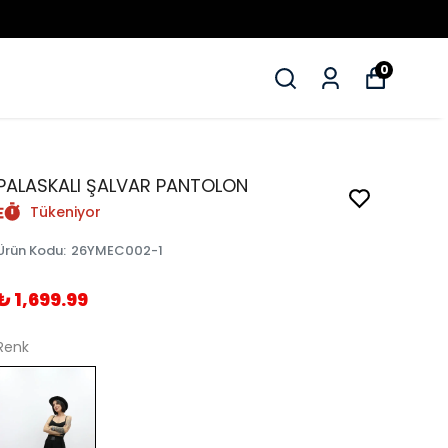
0
PALASKALI ŞALVAR PANTOLON
Tükeniyor
Ürün Kodu
:
26YMEC002-1
₺ 1,699.99
Renk