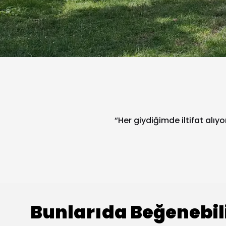
“Her giydiğimde iltifat alıy
Bunlarıda Beğenebil