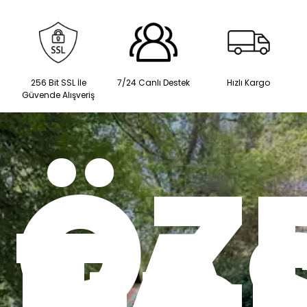
256 Bit SSL İle
7/24 Canlı Destek
Hızlı Kargo
Güvende Alışveriş
ÖZ
TA