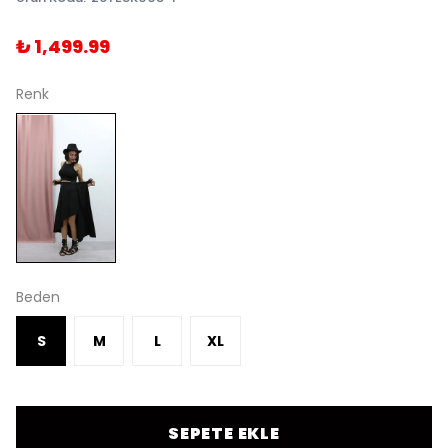
₺ 1,499.99
Renk
Beden
S
M
L
XL
SEPETE EKLE