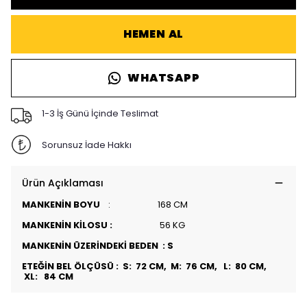
HEMEN AL
WHATSAPP
1-3 İş Günü İçinde Teslimat
Sorunsuz İade Hakkı
Ürün Açıklaması
MANKENİN BOYU
: 168 CM
MANKENİN KİLOSU :
56 KG
MANKENİN ÜZERİNDEKİ BEDEN : S
ETEĞİN BEL ÖLÇÜSÜ : S: 72 CM, M: 76 CM, L: 80 CM,
XL: 84 CM