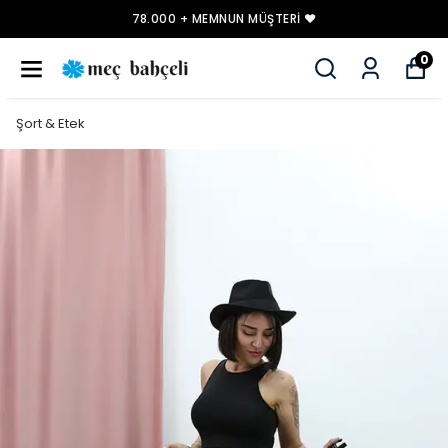
78.000 + MEMNUN MÜŞTERI ❤️
0
Şort & Etek