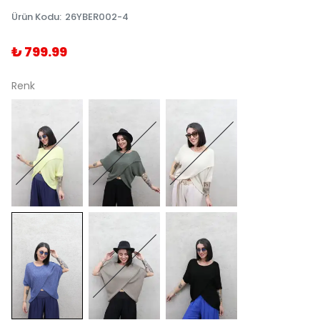
Ürün Kodu
:
26YBER002-4
₺ 799.99
Renk