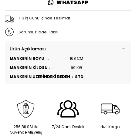
WHATSAPP
1-3 İş Günü İçinde Teslimat
Sorunsuz İade Hakkı
Ürün Açıklaması
MANKENİN BOYU
: 168 CM
MANKENİN KİLOSU :
56 KG
MANKENİN ÜZERİNDEKİ BEDEN : STD
256 Bit SSL İle
7/24 Canlı Destek
Hızlı Kargo
Güvende Alışveriş