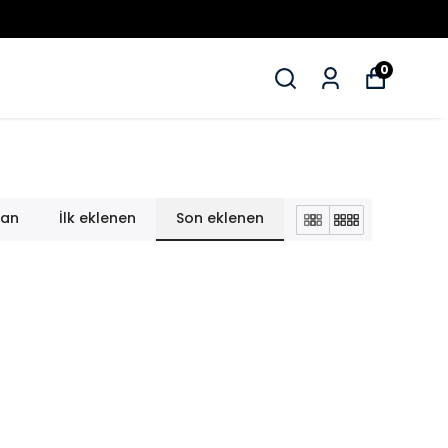
78.000 + MEMNUN MÜŞTERI ❤️
0
lan
İlk eklenen
Son eklenen