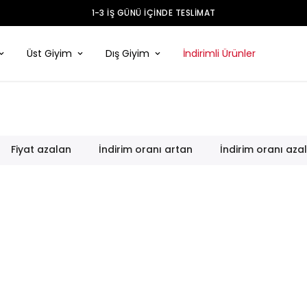
Üst Giyim
Dış Giyim
İndirimli Ürünler
Fiyat azalan
İndirim oranı artan
İndirim oranı aza