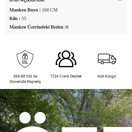
Ürün Açıklaması
Manken Boyu :
168 CM
Kilo :
55
Manken Üzerindeki Beden :S
256 Bit SSL İle
7/24 Canlı Destek
Hızlı Kargo
Güvende Alışveriş