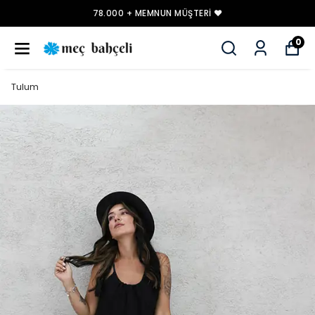
78.000 + MEMNUN MÜŞTERI ❤️
0
Tulum