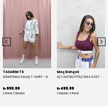
TASARIM TS
Meç Bahçeli
AĞARTMALI SALAŞ T-SHİRT - BEYAZ
ALT LASTİKLİ FİTİLLİ 1994 ATLET - BORDO
₺ 999.99
₺ 499.99
2 Renk 2 Beden
3 Beden 2 Renk