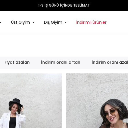
78.000 + MEMNUN MÜŞTERI ❤️
Üst Giyim
Dış Giyim
İndirimli Ürünler
Fiyat azalan
İndirim oranı artan
İndirim oranı aza