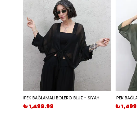
İPEK BAĞLAMALI BOLERO BLUZ - SİYAH
İPEK BAĞL
₺ 1,499.99
₺ 1,499