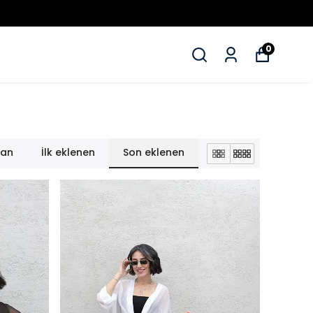
0
lan
İlk eklenen
Son eklenen