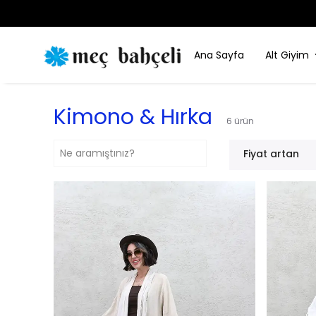
Ana Sayfa
Alt Giyim
Kimono & Hırka
6
ürün
Fiyat artan