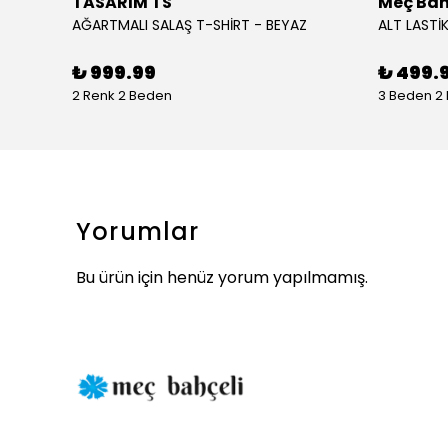
TASARIM TS
Meç Bah
AĞARTMALI SALAŞ T-SHİRT - BEYAZ
ALT LASTİK
₺ 999.99
₺ 499.
2 Renk 2 Beden
3 Beden 2
Yorumlar
Bu ürün için henüz yorum yapılmamış.