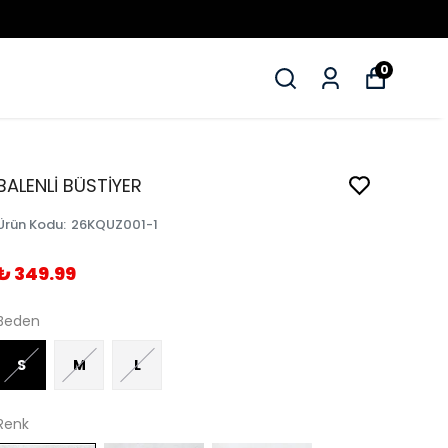
0
BALENLİ BÜSTİYER
Ürün Kodu
:
26KQUZ001-1
₺ 349.99
Beden
S
M
L
Renk