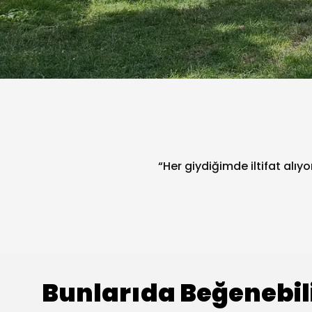
“Her giydiğimde iltifat alıy
Bunlarıda Beğenebil