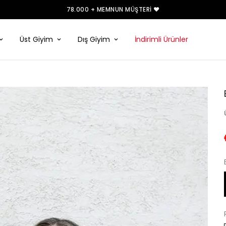
78.000 + MEMNUN MÜŞTERI ❤️
Üst Giyim
Dış Giyim
İndirimli Ürünler