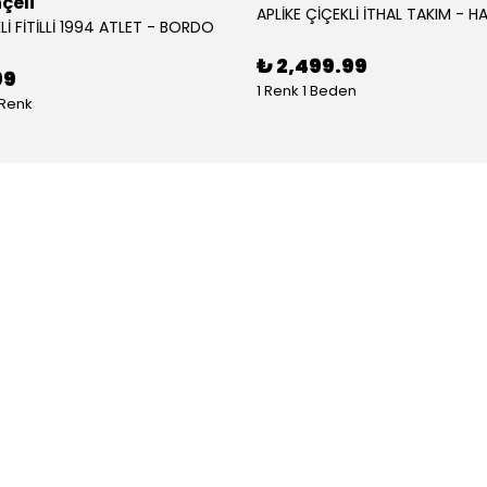
çeli
APLİKE ÇİÇEKLİ İTHAL TAKIM - HA
Lİ FİTİLLİ 1994 ATLET - BORDO
₺ 2,499.99
99
1 Renk 1 Beden
 Renk