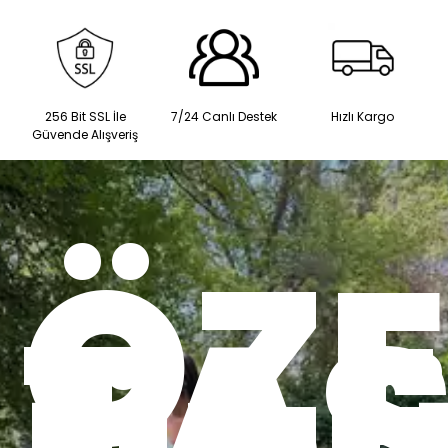
256 Bit SSL İle
7/24 Canlı Destek
Hızlı Kargo
Güvende Alışveriş
ÖZE
TA