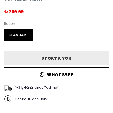
₺ 799.99
Beden
STANDART
STOKTA YOK
WHATSAPP
1-3 İş Günü İçinde Teslimat
Sorunsuz İade Hakkı