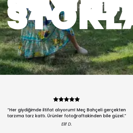
SAYID
STOKL
“Her giydiğimde iltifat alıyorum! Meç Bahçeli gerçekten
tarzıma tarz kattı. Ürünler fotoğraftakinden bile güzel.”
Elif D.