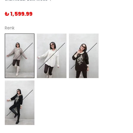
₺ 1,599.99
Renk