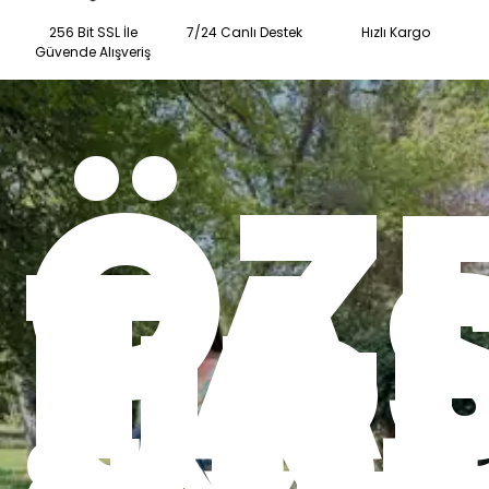
256 Bit SSL İle
7/24 Canlı Destek
Hızlı Kargo
Güvende Alışveriş
ÖZ
TA
ÜR
SINIRLI