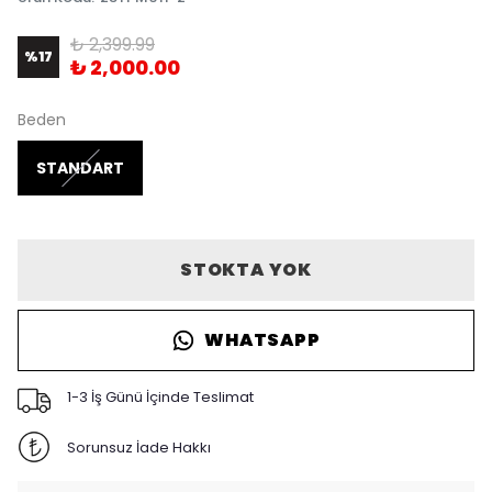
₺ 2,399.99
%
17
₺ 2,000.00
Beden
STANDART
STOKTA YOK
WHATSAPP
1-3 İş Günü İçinde Teslimat
Sorunsuz İade Hakkı