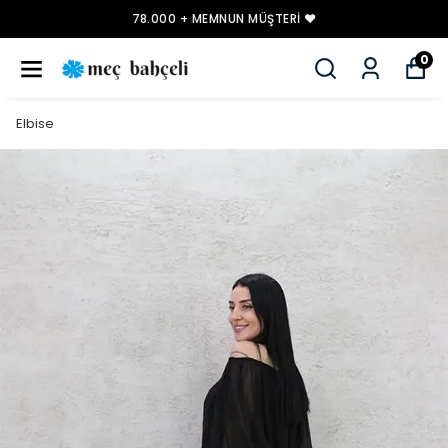
78.000 + MEMNUN MÜŞTERI ❤️
0
Elbise