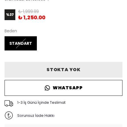
₺ 1,999.99
%
37
₺ 1,250.00
Beden
STANDART
STOKTA YOK
WHATSAPP
1-3 İş Günü İçinde Teslimat
Sorunsuz İade Hakkı