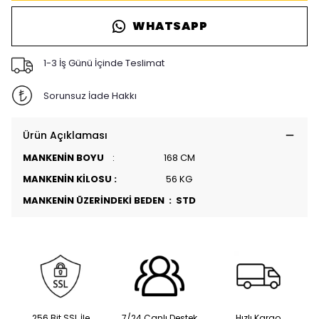
WHATSAPP
1-3 İş Günü İçinde Teslimat
Sorunsuz İade Hakkı
Ürün Açıklaması
MANKENİN BOYU
: 168 CM
MANKENİN KİLOSU :
56 KG
MANKENİN ÜZERİNDEKİ BEDEN : STD
256 Bit SSL İle
7/24 Canlı Destek
Hızlı Kargo