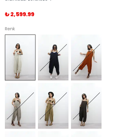
₺ 2,599.99
Renk