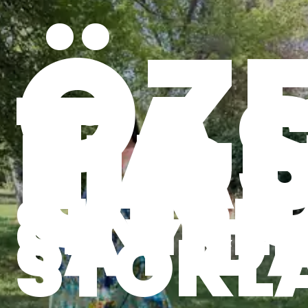
ÖZ
TA
ÜR
SINIRLI
SAYID
STOKL