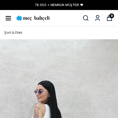
78.000 + MEMNUN MÜŞTERI ❤️
0
Şort & Etek