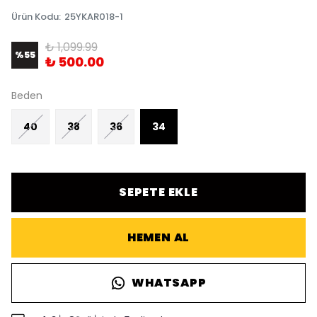
Ürün Kodu
:
25YKAR018-1
₺ 1,099.99
%
55
₺ 500.00
Beden
40
38
36
34
SEPETE EKLE
HEMEN AL
WHATSAPP