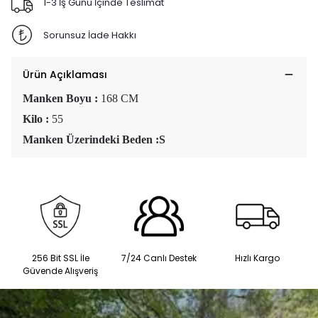
1-3 İş Günü İçinde Teslimat
Sorunsuz İade Hakkı
Ürün Açıklaması
Manken Boyu :
168 CM
Kilo :
55
Manken Üzerindeki Beden :S
256 Bit SSL İle
7/24 Canlı Destek
Hızlı Kargo
Güvende Alışveriş