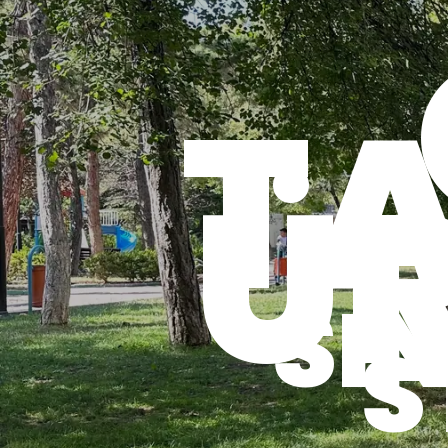
T
Ü
SIN
S