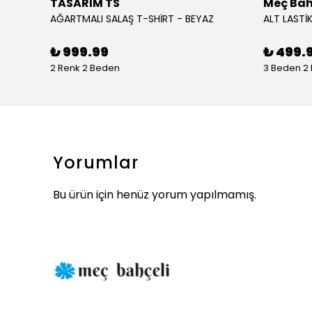
TASARIM TS
Meç Bah
AĞARTMALI SALAŞ T-SHİRT - BEYAZ
ALT LASTİK
₺ 999.99
₺ 499.
2 Renk 2 Beden
3 Beden 2
Yorumlar
Bu ürün için henüz yorum yapılmamış.