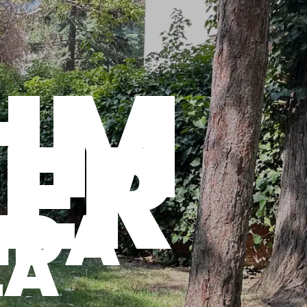
L
IM
ER
YIDA
LA