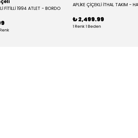
çeli
APLİKE ÇİÇEKLİ İTHAL TAKIM - HA
Lİ FİTİLLİ 1994 ATLET - BORDO
₺ 2,499.99
99
1 Renk 1 Beden
 Renk