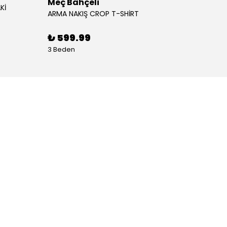
Meç Bahçeli
Meç B
Kİ
ARMA NAKIŞ CROP T-SHİRT
ASİMET
₺ 599.99
₺ 59
3 Beden
1 Renk 