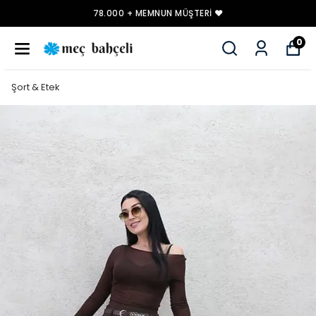
78.000 + MEMNUN MÜŞTERI ❤️
0
Şort & Etek