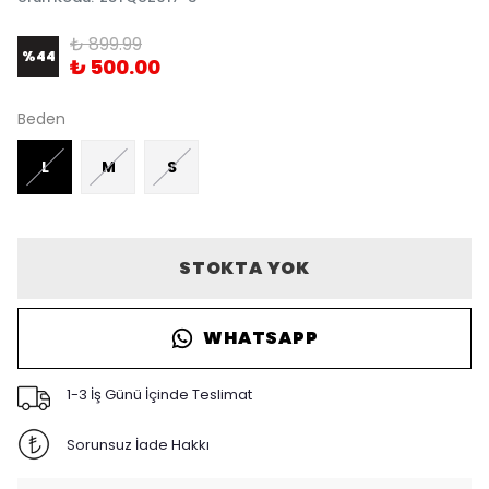
₺ 899.99
%
44
₺ 500.00
Beden
L
M
S
STOKTA YOK
WHATSAPP
1-3 İş Günü İçinde Teslimat
Sorunsuz İade Hakkı