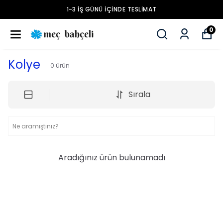
1-3 İŞ GÜNÜ İÇINDE TESLIMAT
0
Kolye
0
ürün
Sırala
Aradığınız ürün bulunamadı