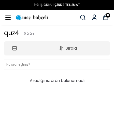
1-3 İŞ GÜNÜ İÇINDE TESLIMAT
0
quz4
0
ürün
Sırala
Aradığınız ürün bulunamadı