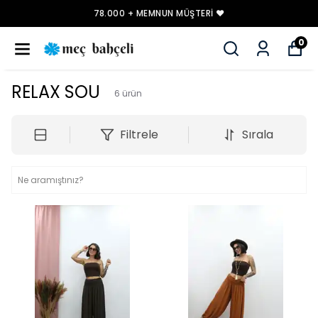
78.000 + MEMNUN MÜŞTERI ❤️
0
RELAX SOU
6
ürün
Filtrele
Sırala