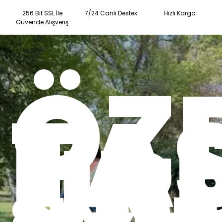
256 Bit SSL İle
7/24 Canlı Destek
Hızlı Kargo
Güvende Alışveriş
ÖZ
TA
ÜR
SINIRLI