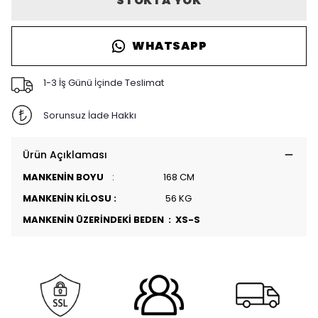
STOKTA YOK
WHATSAPP
1-3 İş Günü İçinde Teslimat
Sorunsuz İade Hakkı
Ürün Açıklaması
MANKENİN BOYU
: 168 CM
MANKENİN KİLOSU :
56 KG
MANKENİN ÜZERİNDEKİ BEDEN : XS-S