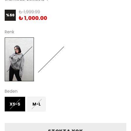
₺ 1,999.99
%
50
₺ 1,000.00
Renk
Beden
XS-S
M-L