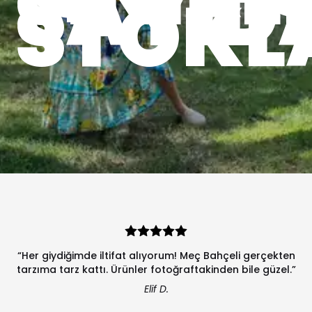
SAYID
STOKL
“Her giydiğimde iltifat alıyorum! Meç Bahçeli gerçekten
tarzıma tarz kattı. Ürünler fotoğraftakinden bile güzel.”
Elif D.