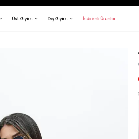
78.000 + MEMNUN MÜŞTERI ❤️
Üst Giyim
Dış Giyim
İndirimli Ürünler