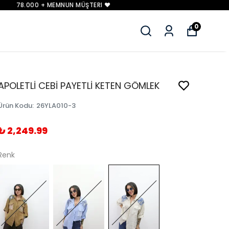
0
APOLETLİ CEBİ PAYETLİ KETEN GÖMLEK
Ürün Kodu
:
26YLA010-3
₺ 2,249.99
Renk