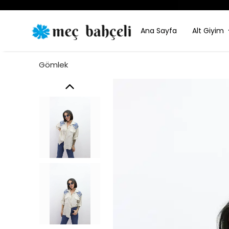
Ana Sayfa
Alt Giyim
Gömlek