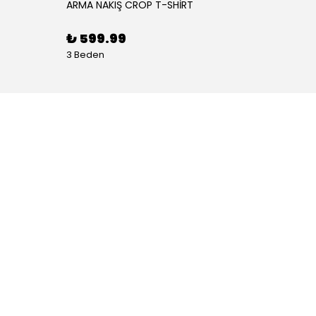
ARMA NAKIŞ CROP T-SHİRT
ASİMET
₺ 599.99
₺ 59
3 Beden
1 Renk 