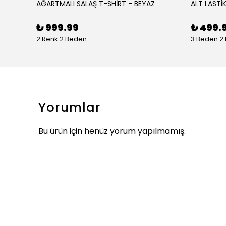
AĞARTMALI SALAŞ T-SHİRT - BEYAZ
ALT LASTİK
₺ 999.99
₺ 499.
2 Renk 2 Beden
3 Beden 2
Yorumlar
Bu ürün için henüz yorum yapılmamış.