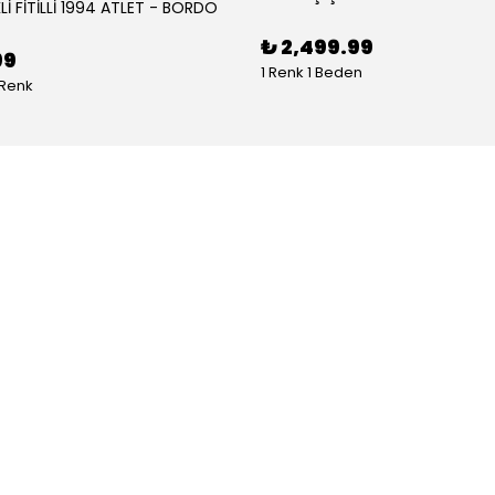
Lİ FİTİLLİ 1994 ATLET - BORDO
₺ 2,499.99
99
1 Renk 1 Beden
 Renk