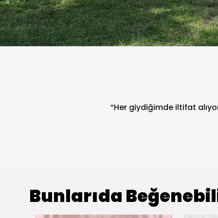
“Her giydiğimde iltifat alıy
Bunlarıda Beğenebil