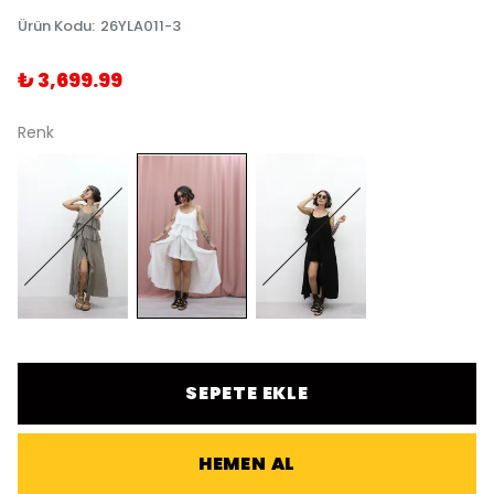
Ürün Kodu
:
26YLA011-3
₺ 3,699.99
Renk
SEPETE EKLE
HEMEN AL