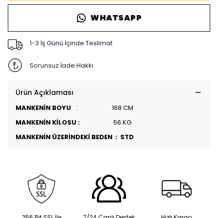
WHATSAPP
1-3 İş Günü İçinde Teslimat
Sorunsuz İade Hakkı
Ürün Açıklaması
MANKENİN BOYU
: 168 CM
MANKENİN KİLOSU :
56 KG
MANKENİN ÜZERİNDEKİ BEDEN : STD
256 Bit SSL İle
7/24 Canlı Destek
Hızlı Kargo