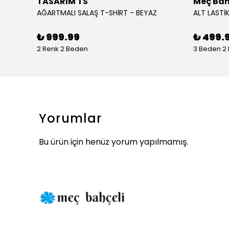
TASARIM TS
Meç Bah
AĞARTMALI SALAŞ T-SHİRT - BEYAZ
ALT LASTİK
₺ 999.99
₺ 499.
2 Renk 2 Beden
3 Beden 2
Yorumlar
Bu ürün için henüz yorum yapılmamış.