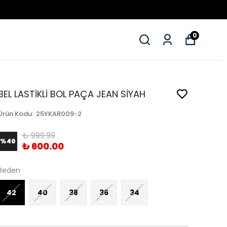
0
BEL LASTİKLİ BOL PAÇA JEAN SİYAH
Ürün Kodu
:
25YKAR009-2
₺ 999.99
%
40
₺ 600.00
Beden
42
40
38
36
34