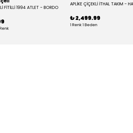
çeli
APLİKE ÇİÇEKLİ İTHAL TAKIM - HA
Lİ FİTİLLİ 1994 ATLET - BORDO
₺ 2,499.99
99
1 Renk 1 Beden
 Renk