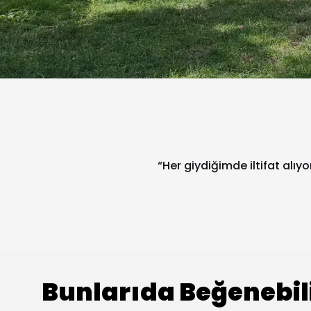
“Her giydiğimde iltifat alıy
Bunlarıda Beğenebil