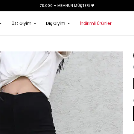
78.000 + MEMNUN MÜŞTERI ❤️
Üst Giyim
Dış Giyim
İndirimli Ürünler