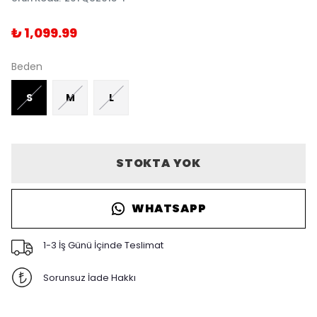
₺ 1,099.99
Beden
S
M
L
STOKTA YOK
WHATSAPP
1-3 İş Günü İçinde Teslimat
Sorunsuz İade Hakkı