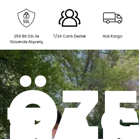
256 Bit SSL İle
7/24 Canlı Destek
Hızlı Kargo
Güvende Alışveriş
ÖZE
TA